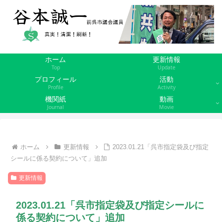
ホーム
更新情報
Top
Update
プロフィール
活動
Profile
Activity
機関紙
動画
Journal
Movie
ホーム
更新情報
2023.01.21「呉市指定袋及び指定
シールに係る契約について」追加
更新情報
2023.01.21「呉市指定袋及び指定シールに
係る契約について」追加