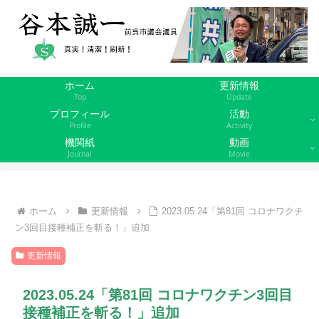
ホーム
更新情報
Top
Update
プロフィール
活動
Profile
Activity
機関紙
動画
Journal
Movie
ホーム
更新情報
2023.05.24「第81回 コロナワクチ
ン3回目接種補正を斬る！」追加
更新情報
2023.05.24「第81回 コロナワクチン3回目
接種補正を斬る！」追加