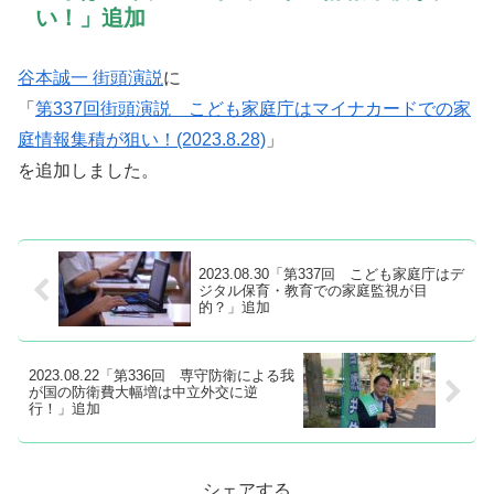
い！」追加
谷本誠一 街頭演説
に
「
第337回街頭演説 こども家庭庁はマイナカードでの家
庭情報集積が狙い！(2023.8.28)
」
を追加しました。
2023.08.30「第337回 こども家庭庁はデ
ジタル保育・教育での家庭監視が目
的？」追加
2023.08.22「第336回 専守防衛による我
が国の防衛費大幅増は中立外交に逆
行！」追加
シェアする