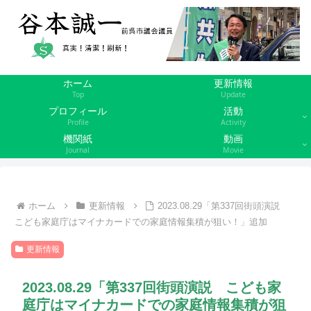
ホーム
更新情報
Top
Update
プロフィール
活動
Profile
Activity
機関紙
動画
Journal
Movie
ホーム
更新情報
2023.08.29「第337回街頭演説
こども家庭庁はマイナカードでの家庭情報集積が狙い！」追加
更新情報
2023.08.29「第337回街頭演説 こども家
庭庁はマイナカードでの家庭情報集積が狙