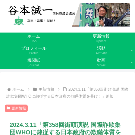
ホーム
更新情報
Top
Update
プロフィール
活動
Profile
Activity
機関紙
動画
Journal
Movie
ホーム
更新情報
2024.3.11「第358回街頭演説 国際
詐欺集団WHOに隷従する日本政府の欺瞞体質を暴け！」追加
更新情報
2024.3.11「第358回街頭演説 国際詐欺集
団WHOに隷従する日本政府の欺瞞体質を