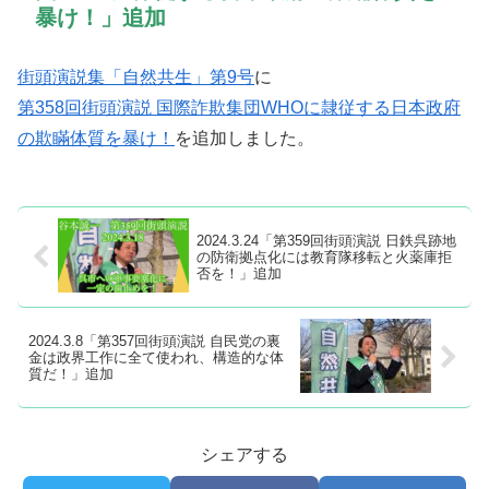
暴け！」追加
街頭演説集「自然共生」第9号
に
第358回街頭演説 国際詐欺集団WHOに隷従する日本政府
の欺瞞体質を暴け！
を追加しました。
2024.3.24「第359回街頭演説 日鉄呉跡地
の防衛拠点化には教育隊移転と火薬庫拒
否を！」追加
2024.3.8「第357回街頭演説 自民党の裏
金は政界工作に全て使われ、構造的な体
質だ！」追加
シェアする