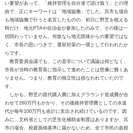
い要望があって、「維持管理を自分達で請け負う」との理
由で、正にキーワードは「地域協働」でした。呉市も場合
も地域協働で行うと名言したものの、初日に野芝を植える
時だけ、地元PTAや自治会が参加したのみで、その後は一
切関わっていません。何故なら地元団体からの要望ではな
く、市長の思いつきで、選挙対策の一環として行われたか
らです。
教育委員会議でも、この是非について議論は殆どなく、
市長が当時の教育長に指示して進めたことは想像に難くあ
りません。つまり、教育の独立性は損なわれていたので
す。
しかも、野芝の苗代購入費に加えグラウンド造成費が合
わせて260万円もかかり、その後維持管理費としての水道
代が毎年100万円も余計に支出され続けているのです。因
みに、文科省としての芝生化補助金制度はありますが、呉
市の場合、校庭面積基準に届かないため、全て市民の血税