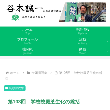
ホーム
更新情報
Top
Update
プロフィール
活動
Profile
Activity
機関紙
動画
Journal
Movie
ホーム
街頭演説集
第103回 学校校庭芝生化の総
括
街頭演説集
第103回 学校校庭芝生化の総括