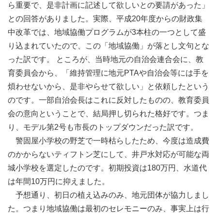
ら重要で、是非計画に記述して欲しいとの要請があった」
との回答がありました。実際、平成20年度からの財政集
中改革では、地域協働プログラムが3本柱の一つとして盛
り込まれていたので、この「地域協働」が落とし文句とな
った訳です。 ところが、当時地元の自治会連合会に、教
育委員会から、「維持管理に地元PTAや自治会等には手を
煩わせないから、是非やらせて欲しい」と依頼したという
のです。一部自治会長はこれに反対したものの、教育委員
会の意向ということで、結局押し切られた格好です。つま
り、モデル第2号も市長のトップダウンだった訳です。
警固屋小学校の野芝で一時枯らしたため、今度は造成費
のかからないティフトン芝にして、井戸水対応が可能な両
城小学校を選定したのです。初期投資は180万円、水道代
は年間10万円に抑えました。
予想通り、初日の植え込みのみ、地元団体が協力しまし
た。つまり地域協働は最初のセレモニーのみ、事実上は行