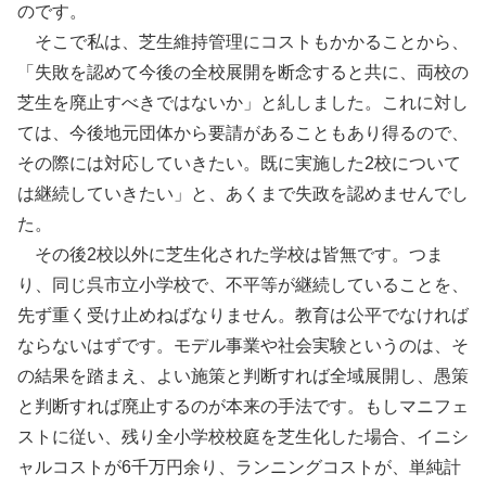
のです。
そこで私は、芝生維持管理にコストもかかることから、
「失敗を認めて今後の全校展開を断念すると共に、両校の
芝生を廃止すべきではないか」と糺しました。これに対し
ては、今後地元団体から要請があることもあり得るので、
その際には対応していきたい。既に実施した2校について
は継続していきたい」と、あくまで失政を認めませんでし
た。
その後2校以外に芝生化された学校は皆無です。つま
り、同じ呉市立小学校で、不平等が継続していることを、
先ず重く受け止めねばなりません。教育は公平でなければ
ならないはずです。モデル事業や社会実験というのは、そ
の結果を踏まえ、よい施策と判断すれば全域展開し、愚策
と判断すれば廃止するのが本来の手法です。もしマニフェ
ストに従い、残り全小学校校庭を芝生化した場合、イニシ
ャルコストが6千万円余り、ランニングコストが、単純計