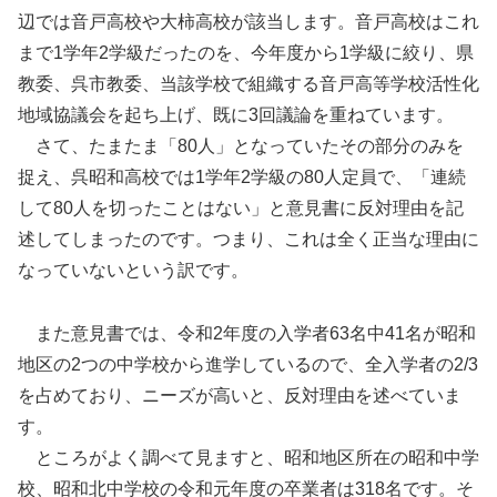
辺では音戸高校や大柿高校が該当します。音戸高校はこれ
まで1学年2学級だったのを、今年度から1学級に絞り、県
教委、呉市教委、当該学校で組織する音戸高等学校活性化
地域協議会を起ち上げ、既に3回議論を重ねています。
さて、たまたま「80人」となっていたその部分のみを
捉え、呉昭和高校では1学年2学級の80人定員で、「連続
して80人を切ったことはない」と意見書に反対理由を記
述してしまったのです。つまり、これは全く正当な理由に
なっていないという訳です。
また意見書では、令和2年度の入学者63名中41名が昭和
地区の2つの中学校から進学しているので、全入学者の2/3
を占めており、ニーズが高いと、反対理由を述べていま
す。
ところがよく調べて見ますと、昭和地区所在の昭和中学
校、昭和北中学校の令和元年度の卒業者は318名です。そ