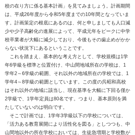
校の在り方に係る基本計画」を見てみましょう。計画期間
は、平成26年度から令和5年度までの10年間となっていま
す。計画策定の根底にあるのは、何と申しましても人口減
少や少子高齢化の進展によって、平成元年をピークに中学
校卒業者が大幅に減少しており、今後もその歯止めがかか
らない状況下にあるということです。
これを踏まえ、基本的な考え方として、学校規模は1学
年6学級を標準と位置付け、中山間地域所在の学校は、1
学年2～6学級の範囲、それ以外の地域所在の学校では、1
学年4～8学級の範囲としています。この度の呉昭和高校
はそれ以外の地域に該当し、現在基準を大幅に下回る僅か
2学級で、1学年定員は80名です。つまり、基本原則を満
たしていないのは明白です。
そこで計画では、1学年3学級以下の学校については、
「活力ある教育展開により活性化を図る」としつつも、中
山間地以外の所在学校においては、生徒急増期と学校数が