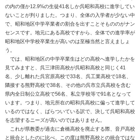
の内の僅か12.9%の生徒41名しか呉昭和高校に進学してい
ないことが判りました。つまり、全体の入学者が少ない中
で、昭和地区中学卒業者の割合を出すことそもののがナン
センスです。地元にある高校ですから、全体での進学率が
昭和地区中学校卒業生が高いのは至極当然と言えましょ
う。
では、昭和地区の中学卒業生はどの高校へ進学したかを
見てみますと、呉三津田高校が呉昭和高校と同じく41
名、少し離れた呉宮原高校で33名、呉工業高校で18名、
隣接する熊野高校で38名、その他の呉市立呉高校を含む
県内全日制公立高校で56名、私立学校等で91名となって
います。つまり、地元所在の昭和呉高校に偏って進学して
いるのではなく、ばらついている訳で、決して呉昭和高校
を志望するニーズが高いのではありません。
これが県教委が過去に倉橋高校を廃止する際、音戸高校
と統合としたのに比べ、この度は熊野高校との統合ではな