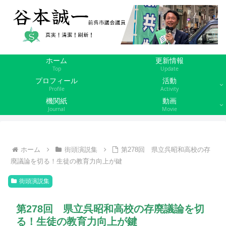
ホーム
更新情報
Top
Update
プロフィール
活動
Profile
Activity
機関紙
動画
Journal
Movie
ホーム
街頭演説集
第278回 県立呉昭和高校の存
廃議論を切る！生徒の教育力向上が鍵
街頭演説集
第278回 県立呉昭和高校の存廃議論を切
る！生徒の教育力向上が鍵