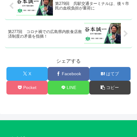
第279回 呉駅交通ターミナルは、後々市
民の血税負担が重荷に
第277回 コロナ禍での広島県内飲食店救
済制度の矛盾を指摘！
シェアする
X
Facebook
はてブ
Pocket
LINE
コピー