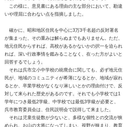
この様に、意見書にある理由の主な部分において、勘違
いや理屈に合わない点を指摘しました。
確かに、昭和地区住民を中心に3万3千名超の反対署名
が集まった、その重みは解らぬまでもありません。ただ、
地元住民からすれば、高校があるかないかの択一を迫られ
れば、深い行政事情を鑑みることなく、在った方がよいと
回答するでしょう。
それは呉市立小中学校の統廃合に関しても、必ず地元住
民が、地域のコミュニティが希薄になるとか、地域が寂れ
るとか、卒業学校がなくなり淋しいとかの理由付けで、反
対して来られた歴史があるのです。それでも小学校では1
学年につき最低2学級、中学校では最低3学級が必要と、
呉市教育委員会は、住民説明会で説得して来ました。
それは児童生徒数が少ないと、多様な個性との交流が狭
められ、お山の大将になってしまい、視野が狭まり、教育