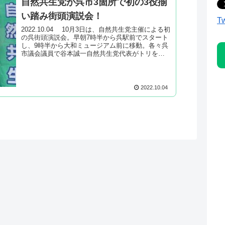
自然共生党が呉市3箇所で初の3役揃
い踏み街頭演説会！
T
2022.10.04 10月3日は、自然共生党主催による初
の呉街頭演説会。早朝7時半から呉駅前でスタート
し、9時半から大和ミュージアム前に移動。各々呉
市議会議員で谷本誠一自然共生党代表がトリを務
め、党3役ははるばる東京方面からの初参戦とな...
2022.10.04