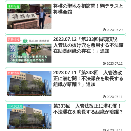
将棋の聖地を初訪問！駒テラスと
活動報告
将棋会館
2023.07.29
2023.07.12「第333回街頭演説
更新情報
入管法の抜け穴を悪用する不法滞
在助長組織の存在！」追加
2023.07.12
2023.07.11「第333回 入管法改
更新情報
正に潜む闇！不法滞在を助長する
組織が暗躍？」追加
2023.07.11
第333回 入管法改正に潜む闇！
街頭演説集
不法滞在を助長する組織が暗躍？
2023.07.11