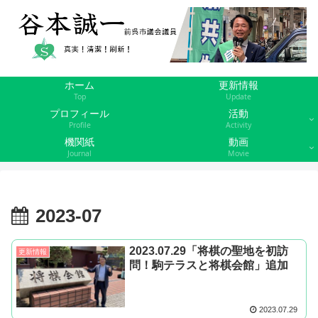
ホーム
更新情報
Top
Update
プロフィール
活動
Profile
Activity
機関紙
動画
Journal
Movie
2023-07
2023.07.29「将棋の聖地を初訪
更新情報
問！駒テラスと将棋会館」追加
2023.07.29