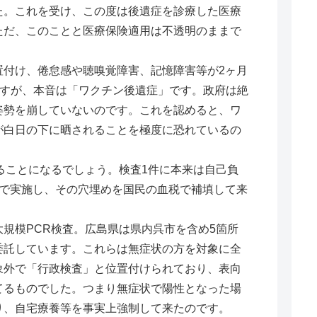
た。これを受け、この度は後遺症を診療した医療
ただ、このことと医療保険適用は不透明のままで
付け、倦怠感や聴嗅覚障害、記憶障害等が2ヶ月
ですが、本音は「ワクチン後遺症」です。政府は絶
姿勢を崩していないのです。これを認めると、ワ
が白日の下に晒されることを極度に恐れているの
ることになるでしょう。検査1件に本来は自己負
料で実施し、その穴埋めを国民の血税で補填して来
規模PCR検査。広島県は県内呉市を含め5箇所
委託しています。これらは無症状の方を対象に全
象外で「行政検査」と位置付けられており、表向
てるものでした。つまり無症状で陽性となった場
り、自宅療養等を事実上強制して来たのです。