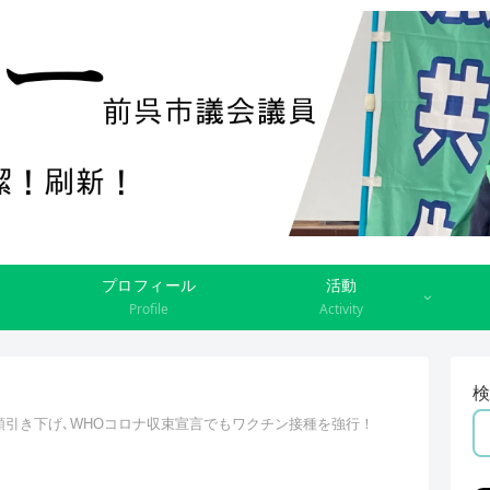
プロフィール
活動
Profile
Activity
検
5類引き下げ､WHOコロナ収束宣言でもワクチン接種を強行！