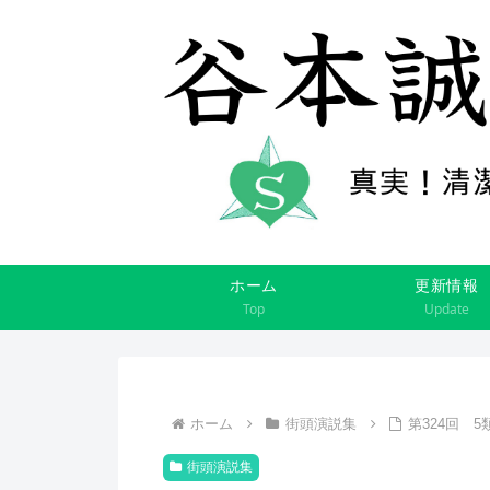
ホーム
更新情報
Top
Update
ホーム
街頭演説集
第324回 
街頭演説集