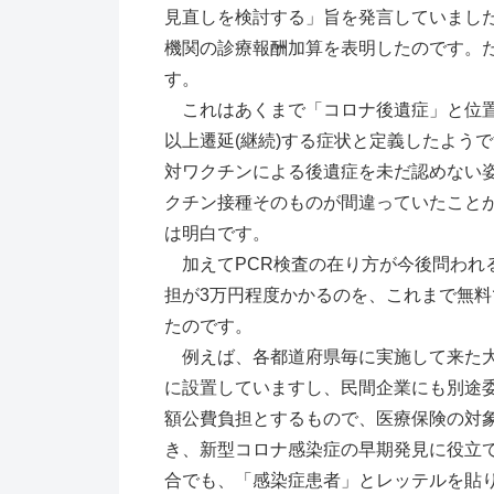
見直しを検討する」旨を発言していまし
機関の診療報酬加算を表明したのです。
す。
これはあくまで「コロナ後遺症」と位置
以上遷延(継続)する症状と定義したよう
対ワクチンによる後遺症を未だ認めない
クチン接種そのものが間違っていたこと
は明白です。
加えてPCR検査の在り方が今後問われ
担が3万円程度かかるのを、これまで無
たのです。
例えば、各都道府県毎に実施して来た大
に設置していますし、民間企業にも別途
額公費負担とするもので、医療保険の対
き、新型コロナ感染症の早期発見に役立
合でも、「感染症患者」とレッテルを貼