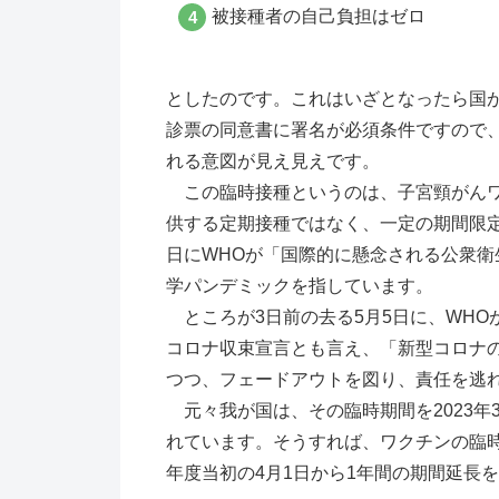
被接種者の自己負担はゼロ
としたのです。これはいざとなったら国
診票の同意書に署名が必須条件ですので
れる意図が見え見えです。
この臨時接種というのは、子宮頸がんワ
供する定期接種ではなく、一定の期間限定と
日にWHOが「国際的に懸念される公衆
学パンデミックを指しています。
ところが3日前の去る5月5日に、WHO
コロナ収束宣言とも言え、「新型コロナ
つつ、フェードアウトを図り、責任を逃
元々我が国は、その臨時期間を2023年
れています。そうすれば、ワクチンの臨
年度当初の4月1日から1年間の期間延長