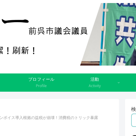
プロフィール
活動
Profile
Activity
検
インボイス導入根拠の益税が崩壊！消費税のトリック暴露