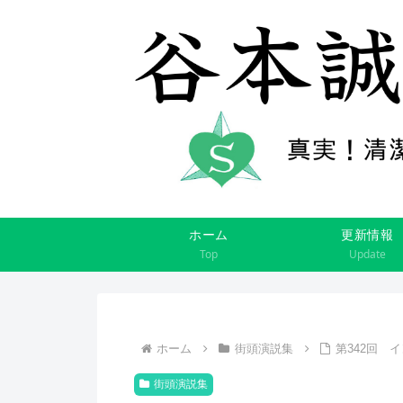
ホーム
更新情報
Top
Update
ホーム
街頭演説集
第342回 
街頭演説集