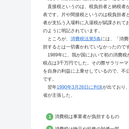
直接税というのは、税負担者と納税者が
表です。片や間接税というのは税負担者
者が支払う入場料に入湯税が賦課されて
のように明記されています。
ところが、
消費税法第5条
には、「消費
担するとは一切書かれていなかったので
1989年に、我が国において初の消費税
税点は3千万円でした。その際サラリー
を自身の利益に上乗せしているので、不
です。
翌年
1990年3月26日に判決
が出ており
省が主張した、
消費税は事業者が負担するもの
消費税は物品や役務の対価一部