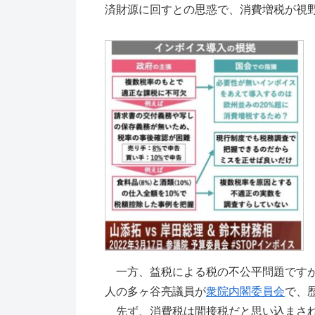
済財源に回すとの思惑で、消費増税が視
一方、益税による税の不公平問題ですが
人の多ヶ谷亮議員が
衆院内閣委員会
で、
先ず、消費税は間接税だと思い込まされ