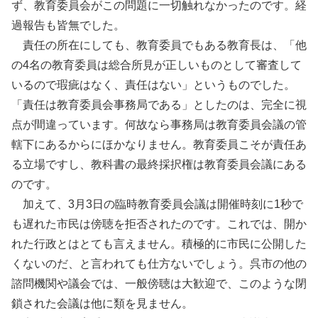
ず、教育委員会がこの問題に一切触れなかったのです。経
過報告も皆無でした。
責任の所在にしても、教育委員でもある教育長は、「他
の4名の教育委員は総合所見が正しいものとして審査して
いるので瑕疵はなく、責任はない」というものでした。
「責任は教育委員会事務局である」としたのは、完全に視
点が間違っています。何故なら事務局は教育委員会議の管
轄下にあるからにほかなりません。教育委員こそが責任あ
る立場ですし、教科書の最終採択権は教育委員会議にある
のです。
加えて、3月3日の臨時教育委員会議は開催時刻に1秒で
も遅れた市民は傍聴を拒否されたのです。これでは、開か
れた行政とはとても言えません。積極的に市民に公開した
くないのだ、と言われても仕方ないでしょう。呉市の他の
諮問機関や議会では、一般傍聴は大歓迎で、このような閉
鎖された会議は他に類を見ません。