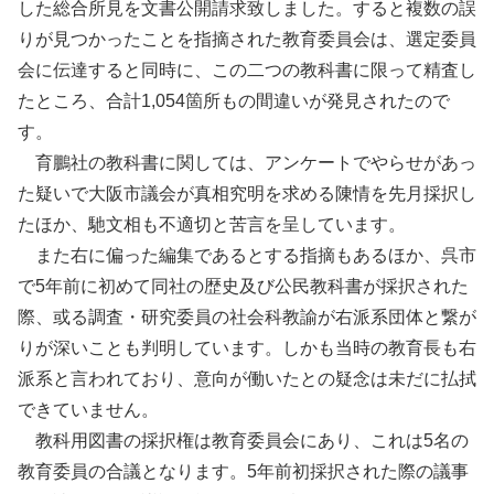
した総合所見を文書公開請求致しました。すると複数の誤
りが見つかったことを指摘された教育委員会は、選定委員
会に伝達すると同時に、この二つの教科書に限って精査し
たところ、合計1,054箇所もの間違いが発見されたので
す。
育鵬社の教科書に関しては、アンケートでやらせがあっ
た疑いで大阪市議会が真相究明を求める陳情を先月採択し
たほか、馳文相も不適切と苦言を呈しています。
また右に偏った編集であるとする指摘もあるほか、呉市
で5年前に初めて同社の歴史及び公民教科書が採択された
際、或る調査・研究委員の社会科教諭が右派系団体と繋が
りが深いことも判明しています。しかも当時の教育長も右
派系と言われており、意向が働いたとの疑念は未だに払拭
できていません。
教科用図書の採択権は教育委員会にあり、これは5名の
教育委員の合議となります。5年前初採択された際の議事