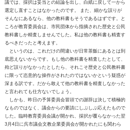
議では、採択は妥当との結論を出し、白紙に戻して一から
選定し直すことはなかったのです。 また、細かな誤りが
そんなにあるなら、他の教科書もそうであるはずです。と
ころが教育委員会は、市民団体から指摘された歴史と公民
教科書しか精査しませんでした。私は他の教科書も精査す
るべきだったと考えます。
というのは、これだけの間違いが日常茶飯にあるとは到
底思えないからです。もし他の教科書を精査したとして、
殆ど誤りがなかったとしたら、それこそ歴史と公民教科書
に限って恣意的な操作がされたのではないかという疑惑が
深まる訳です。だから敢えて他の教科書を精査しなかった
と言われても仕方ないでしょう。
しかも、昨日の予算委員会冒頭での謝辞は決して積極的
なものではなく、議会からの要請にしぶしぶ応えたもので
した。臨時教育委員会議が開かれ、採択が覆らなかった翌
3月4日に呉市議会文教企業委員会が開かれたにも関わら