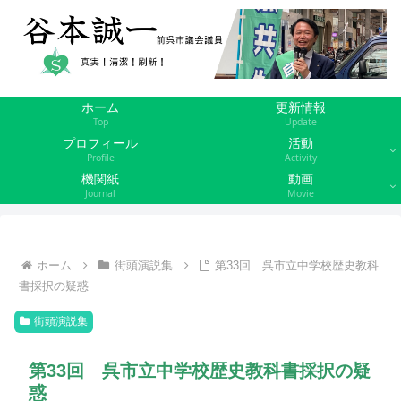
ホーム
更新情報
Top
Update
プロフィール
活動
Profile
Activity
機関紙
動画
Journal
Movie
ホーム
街頭演説集
第33回 呉市立中学校歴史教科
書採択の疑惑
街頭演説集
第33回 呉市立中学校歴史教科書採択の疑
惑