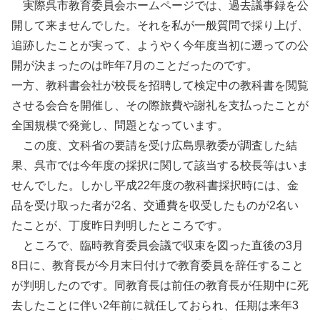
実際呉市教育委員会ホームページでは、過去議事録を公
開して来ませんでした。それを私が一般質問で採り上げ、
追跡したことが実って、ようやく今年度当初に遡っての公
開が決まったのは昨年7月のことだったのです。
一方、教科書会社が校長を招聘して検定中の教科書を閲覧
させる会合を開催し、その際旅費や謝礼を支払ったことが
全国規模で発覚し、問題となっています。
この度、文科省の要請を受け広島県教委が調査した結
果、呉市では今年度の採択に関して該当する校長等はいま
せんでした。しかし平成22年度の教科書採択時には、金
品を受け取った者が2名、交通費を収受したものが2名い
たことが、丁度昨日判明したところです。
ところで、臨時教育委員会議で収束を図った直後の3月
8日に、教育長が今月末日付けで教育委員を辞任すること
が判明したのです。同教育長は前任の教育長が任期中に死
去したことに伴い2年前に就任しておられ、任期は来年3