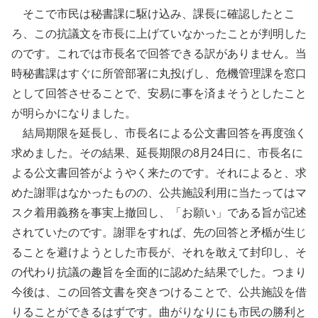
そこで市民は秘書課に駆け込み、課長に確認したとこ
ろ、この抗議文を市長に上げていなかったことが判明した
のです。これでは市長名で回答できる訳がありません。当
時秘書課はすぐに所管部署に丸投げし、危機管理課を窓口
として回答させることで、安易に事を済まそうとしたこと
が明らかになりました。
結局期限を延長し、市長名による公文書回答を再度強く
求めました。その結果、延長期限の8月24日に、市長名に
よる公文書回答がようやく来たのです。それによると、求
めた謝罪はなかったものの、公共施設利用に当たってはマ
スク着用義務を事実上撤回し、「お願い」である旨が記述
されていたのです。謝罪をすれば、先の回答と矛楯が生じ
ることを避けようとした市長が、それを敢えて封印し、そ
の代わり抗議の趣旨を全面的に認めた結果でした。つまり
今後は、この回答文書を突きつけることで、公共施設を借
りることができるはずです。曲がりなりにも市民の勝利と