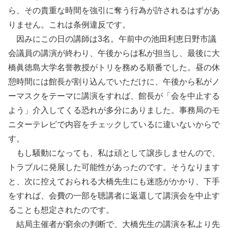
ら、その貴重な時間を強引に奪う行為が許されるはずがあ
りません。これは条例違反です。
因みにこの日の講師は3名。午前中の池田利恵日野市議
会議員の講演が終わり、午後からは私が担当し、最後に大
橋眞徳島大学名誉教授がトリを務める順番でした。昼の休
憩時間には館長が割り込んでいただけに、午後から私がノ
ーマスクをテーマに講演をすれば、館長が「会を中止する
よう」介入してくる恐れが多分にありました。事務局のモ
ニターテレビで内容をチェックしているに違いないからで
す。
もし騒動になっても、私は頑として譲歩しませんので、
トラブルに発展した可能性があったのです。そうなります
と、次に控えておられる大橋先生にも迷惑がかかり、下手
をすれば、会費の一部を聴講者に返還して講演会を中止す
ることも想定されたのです。
結局主催者が窮余の判断で、大橋先生の講演を私より先