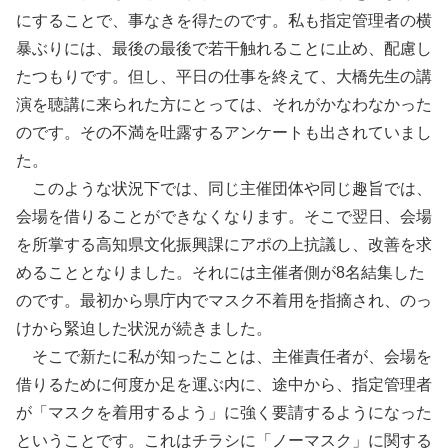
にすることで、事なきを得たのです。私も指定管理者の横
暴ぶりには、最後の最後で若干触れることに止め、配慮し
たつもりです。但し、平日の仕事を終えて、大橋先生の講
演を聴講に来られた方にとっては、それがかなわなかった
のです。その不満を吐露するアンケートも出されていまし
た。
このような状況下では、同じ主催団体や同じ趣旨では、
会場を借りることができなくなります。そこで翌日、会場
を所掌する高知県文化振興課にアポの上抗議し、改善を求
めることとなりました。それには主催者側が8名結集した
のです。最初から県庁内でマスク不着用を指摘され、のっ
けから緊迫した状況が続きました。
そこで新たに私が知ったことは、主催責任者が、会場を
借りるために何度か足を運ぶ内に、途中から、指定管理者
が「マスクを着用するよう」に強く要請するようになった
ということです。これはチラシに「ノーマスク」に関する