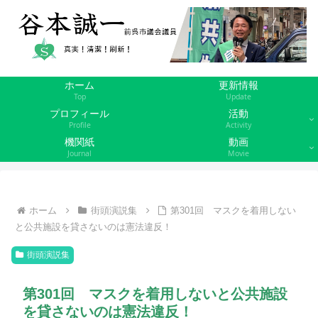
ホーム
更新情報
Top
Update
プロフィール
活動
Profile
Activity
機関紙
動画
Journal
Movie
ホーム
街頭演説集
第301回 マスクを着用しない
と公共施設を貸さないのは憲法違反！
街頭演説集
第301回 マスクを着用しないと公共施設
を貸さないのは憲法違反！