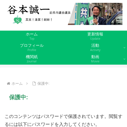
ホーム
更新情報
Top
Update
プロフィール
活動
Profile
Activity
機関紙
動画
Journal
Movie
ホーム
保護中:
保護中:
このコンテンツはパスワードで保護されています。閲覧す
るには以下にパスワードを入力してください。