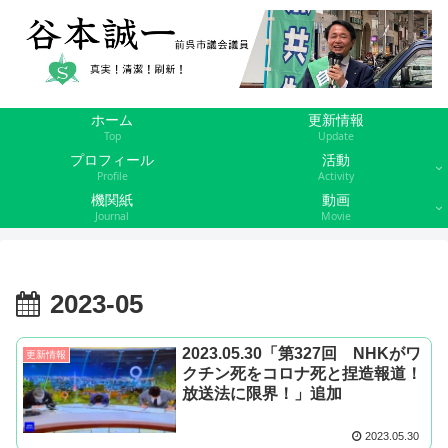
ホーム
更新情報
Top
Update
プロフィール
活動
Profile
Activity
機関紙
動画
Journal
Movie
2023-05
2023.05.30「第327回 NHKがワ
更新情報
クチン死をコロナ死と捏造報道！
放送法に限界！」追加
2023.05.30