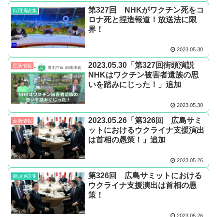
第327回 NHKがワクチン死をコ
街頭演説集
ロナ死と捏造報道！放送法に限
界！
2023.05.30
2023.05.30「第327回街頭演説
更新情報
NHKはワクチン被害者遺族の思
いを踏みにじった！」追加
2023.05.30
2023.05.26「第326回 広島サミ
更新情報
ットにおけるウクライナ支援演出
は首相の愚策！」追加
2023.05.26
第326回 広島サミットにおける
街頭演説集
ウクライナ支援演出は首相の愚
策！
2023.05.26