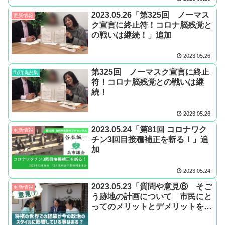
2023.05.26「第325回 ノーマス
更新情報
ク宣言に終止符！コロナ脳残党と
の戦いは継続！」追加
2023.05.26
第325回 ノーマスク宣言に終止
街頭演説集
符！コロナ脳残党との戦いは継
続！
2023.05.26
2023.05.24「第81回 コロナワク
更新情報
チン3回目接種補正を斬る！」追
加
2023.05.24
2023.05.23「質問や意見⑥ そご
更新情報
う跡地の計画について 市民にと
ってのメリットとデメリットを教
えて」他2件追加