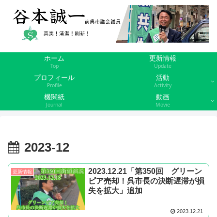
ホーム
更新情報
Top
Update
プロフィール
活動
Profile
Activity
機関紙
動画
Journal
Movie
2023-12
2023.12.21「第350回 グリーン
更新情報
ピア売却！呉市長の決断遅滞が損
失を拡大」追加
2023.12.21