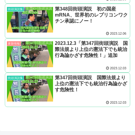
第348回街頭演説 初の国産
街頭演説集
mRNA、世界初のレプリコンワク
チン承認にノー！
2023.12.06
2023.12.3「第347回街頭演説 国
更新情報
際法規より上位の憲法下でも統治
行為論かざす危険性！」追加
2023.12.03
第347回街頭演説 国際法規より
街頭演説集
上位の憲法下でも統治行為論かざ
す危険性！
2023.12.03