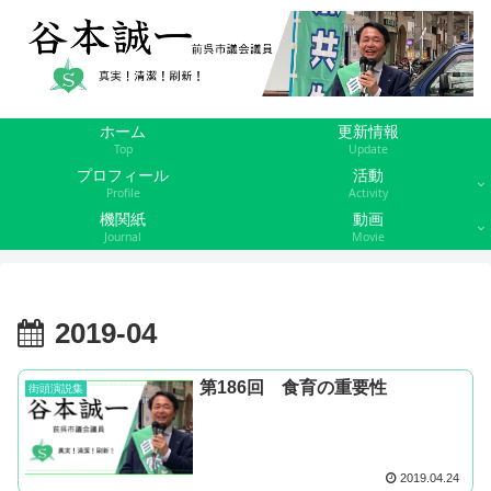
ホーム
更新情報
Top
Update
プロフィール
活動
Profile
Activity
機関紙
動画
Journal
Movie
2019-04
第186回 食育の重要性
街頭演説集
2019.04.24