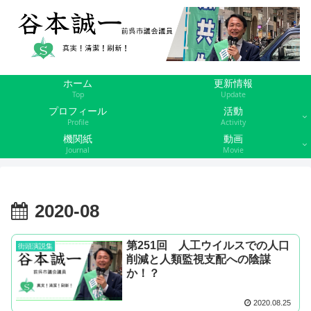
ホーム
更新情報
Top
Update
プロフィール
活動
Profile
Activity
機関紙
動画
Journal
Movie
2020-08
第251回 人工ウイルスでの人口
街頭演説集
削減と人類監視支配への陰謀
か！？
2020.08.25