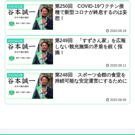
第250回 COVID-19ワクチン接
街頭演説集
種で新型コロナが終息するのは妄
想！
2020.08.18
第249回 「すずさん家」を広報
街頭演説集
しない観光施策の矛盾を鋭く指
摘！
2020.08.11
第248回 スポーツ会館の食堂を
街頭演説集
持続可能な安定運営にするために
2020.08.06