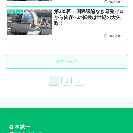
2023.08.10
第335回 国民議論なき原発ゼロ
街頭演説集
から依存への転換は世紀の大失
政！
2023.08.10
次のページ
次
1
2
へ