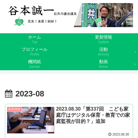
ホーム
更新情報
Top
Update
プロフィール
活動
Profile
Activity
機関紙
動画
Journal
Movie
2023-08
2023.08.30「第337回 こども家
更新情報
庭庁はデジタル保育・教育での家
庭監視が目的？」追加
2023.08.30